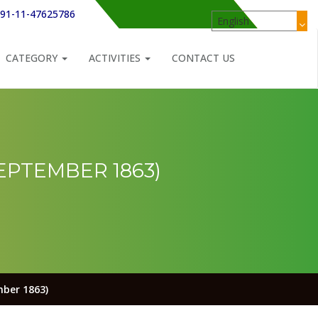
91-11-47625786
CATEGORY
ACTIVITIES
CONTACT US
EPTEMBER 1863)
ber 1863)