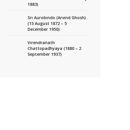
1883)
Sri Aurobindo (Arvind Ghosh)
(15 August 1872 – 5
December 1950)
Virendranath
Chattopadhyaya (1880 – 2
September 1937)