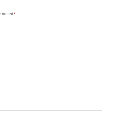
re marked
*