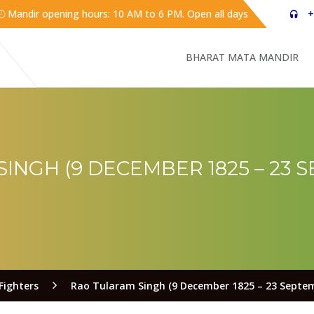
Mandir opening hours: 10 AM to 6 PM. Open all days
+
BHARAT MATA MANDIR
INGH (9 DECEMBER 1825 – 23 S
Fighters
Rao Tularam Singh (9 December 1825 – 23 Septem